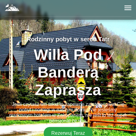
Rodzinny pobyt w sercu Tatr
Willa Pod
Banderą
Zaprasza
Jeśli czytasz ten tekst to zapewne zainteresował Cię
pobyt i noclegi w naszym domu. Nie jesteśmy
markowym hotelem w Zakopanem, nie jest to też super
pensjonat ze spa.
Rezerwuj Teraz