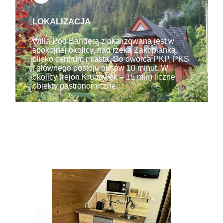
LOKALIZACJA
Willa Pod Banderą zlokalizowana jest w
spokojnej okolicy, nad rzeką Zakopianką,
blisko centrum miasta. Do dworca PKP, PKS
i głównego postoju busów 10 minut. W
okolicy (rejon Krupówek – 15 min) liczne
obiekty gastronomiczne.