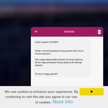
×
YANOSIK
Cześć! Jestem YANOSIK.
Na ten moment jeszcze trwają prace nad moimi
możliwościami.
Nie mogę odpowiadać jeszcze na twoje pytania.
Za to mogę przekazać twoje pytania do obsługi
obiektu.
W czym mogę pomóc?
We use cookies to enhance your experience. By
✖
PL
continuing to visit this site you agree to our use
Wyślij
More info
of cookies.