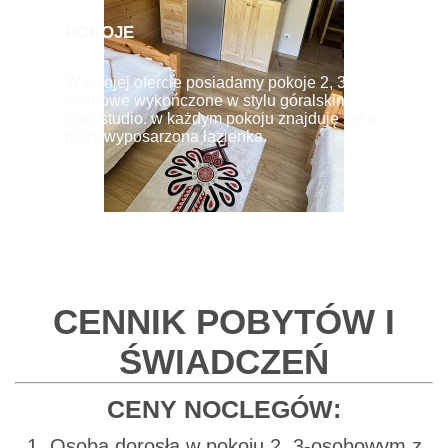
POKOJE
W swojej ofercie posiadamy pokoje 2, 3 -
osobowe wykończone w stylu góralskim
oraz studio. w każdym pokoju znajduję się w
pełni wyposarzona łazienka.
CENNIK POBYTÓW I
ŚWIADCZEŃ
CENY NOCLEGÓW:
1. Osoba dorosła w pokoju 2, 3-osobowym z