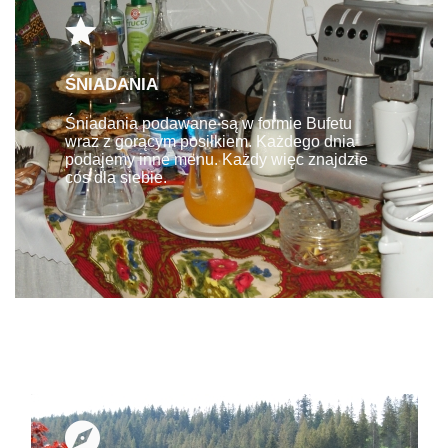
ŚNIADANIA
Śniadania podawane są w formie Bufetu
wraz z gorącym posiłkiem. Każdego dnia
podajemy inne menu. Każdy więc znajdzie
cos dla siebie.